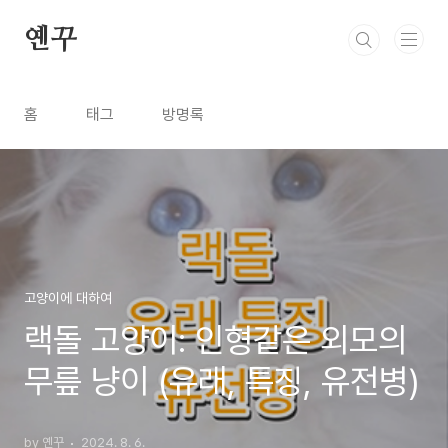
본문 바로가기
옌꾸
홈
태그
방명록
고양이에 대하여
랙돌 고양이: 인형같은 외모의
무릎 냥이 (유래, 특징, 유전병)
by 옌꾸
2024. 8. 6.