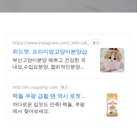
https://www.instagram.com/_with.cat_
광고
위드캣, 프리미엄고양이분양샵
부산고양이분양 예쁘고 건강한 국
내묘,수입묘분양, 합리적인분양가,
실시간영상전송가능
http://m.coupang.com
광고
랙돌 쿠팡 급할 땐 역시 로켓배
송
까다로운 입맛도 만족! 랙돌, 쿠팡
에서 찾아보세요.