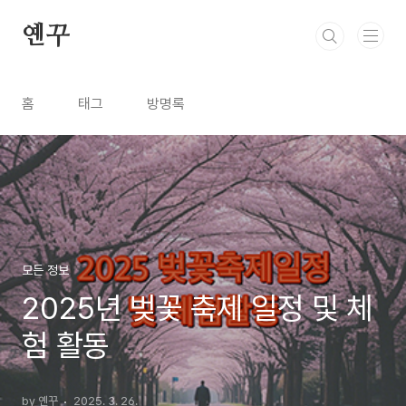
본문 바로가기
옌꾸
홈
태그
방명록
모든 정보
2025년 벚꽃 축제 일정 및 체
험 활동
by 옌꾸
2025. 3. 26.