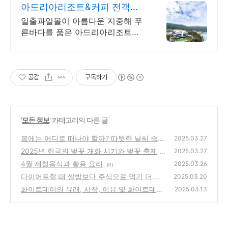
아드리아리조트&커피 전객실
바다전망, 아로마스파
일출과일몰이 아름다운 지중해 푸
른바다를 품은 아드리아리조트에
오신것을 환영합니다
공감
구독하기
'
모든 정보
' 카테고리의 다른 글
봄에는 어디로 떠나야 할까? 따뜻한 날씨 속
2025.03.27
최고의 국내 여행지 3
2025년 한국의 벚꽃 개화 시기와 벚꽃 축제
(1)
2025.03.27
4월 제철음식과 활용 요리
(2)
2025.03.26
(0)
다이어트할 때 쌀밥보다 주식으로 먹기 더 좋
2025.03.20
은 음식 5가지
화이트데이의 유래, 시작, 이유 및 화이트데이
(0)
2025.03.13
를 기념하는 나라들
(0)