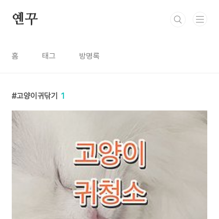
본문 바로가기
옌꾸
홈
태그
방명록
고양이귀닦기
1