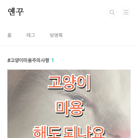
본문 바로가기
옌꾸
홈
태그
방명록
고양이미용주의사항
1