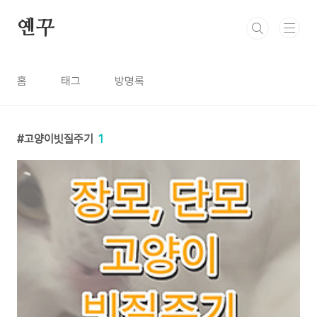
본문 바로가기
옌꾸
홈
태그
방명록
고양이빗질주기
1