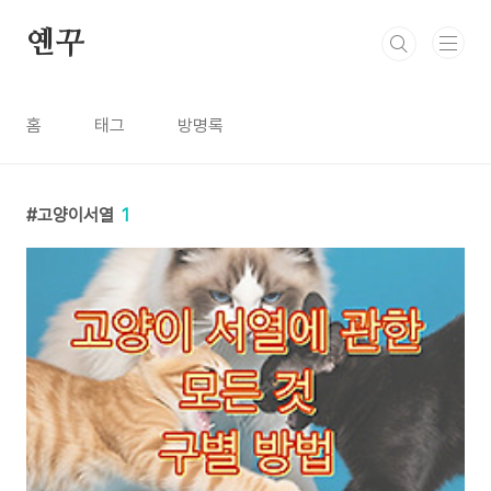
본문 바로가기
옌꾸
홈
태그
방명록
고양이서열
1