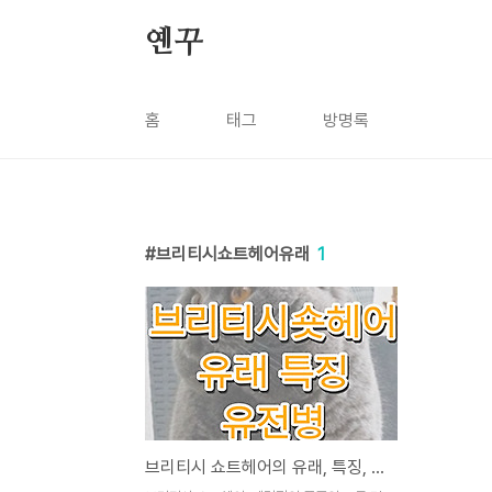
본문 바로가기
옌꾸
홈
태그
방명록
브리티시쇼트헤어유래
1
브리티시 쇼트헤어의 유래, 특징, 유전병