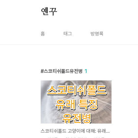
본문 바로가기
옌꾸
홈
태그
방명록
스코티쉬폴드유전병
1
스코티쉬폴드 고양이에 대해: 유래, 특징, 유전병