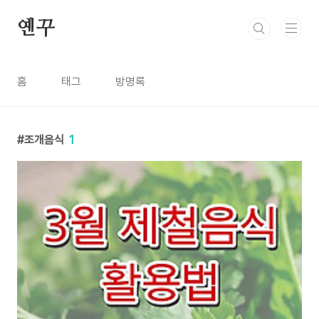
본문 바로가기
옌꾸
홈
태그
방명록
조개음식
1