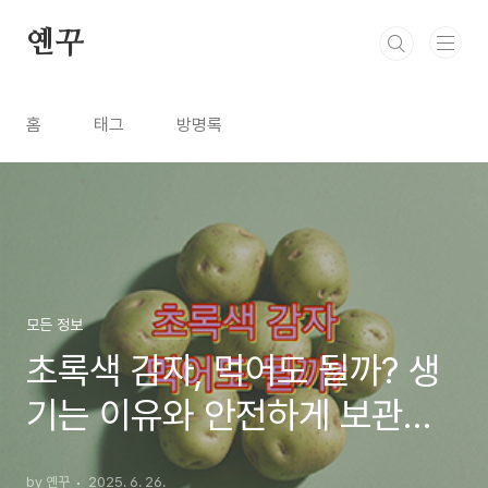
본문 바로가기
옌꾸
홈
태그
방명록
모든 정보
초록색 감자, 먹어도 될까? 생
기는 이유와 안전하게 보관하
는 법
by 옌꾸
2025. 6. 26.