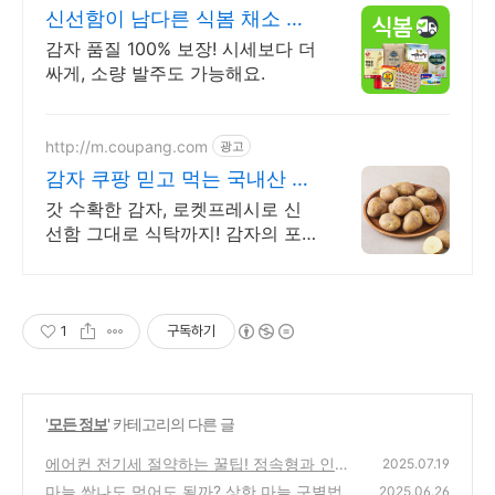
신선함이 남다른 식봄 채소 사
업자 전용 특가
감자 품질 100% 보장! 시세보다 더
싸게, 소량 발주도 가능해요.
http://m.coupang.com
광고
감자 쿠팡 믿고 먹는 국내산 햇
감자
갓 수확한 감자, 로켓프레시로 신
선함 그대로 식탁까지! 감자의 포
슬포슬한 식감과 고소한 맛, 와우
회원 무료배송으로 즐기세요.
1
구독하기
'
모든 정보
' 카테고리의 다른 글
에어컨 전기세 절약하는 꿀팁! 정속형과 인버
2025.07.19
터형 구별법
마늘 싹나도 먹어도 될까? 상한 마늘 구별법과
(0)
2025.06.26