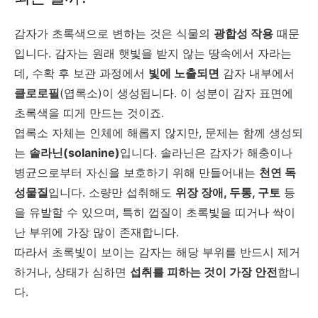
감자가 초록색으로 변하는 것은 식물의
광합성 작용
때문
입니다. 감자는 원래 햇빛을 받지 않는 땅속에서 자라는
데, 수확 후 보관 과정에서
빛에 노출되면
감자 내부에서
클로로필
(엽록소)이 생성됩니다. 이 성분이 감자 표면에
초록색을 띠게 만드는 것이죠.
엽록소 자체는 인체에 해롭지 않지만, 문제는 함께 생성되
는
솔라닌(solanine)
입니다. 솔라닌은 감자가 해충이나
병균으로부터 자신을 보호하기 위해 만들어내는
천연 독
성물질
입니다. 소량만 섭취해도
위장 장애, 두통, 구토
등
을 유발할 수 있으며, 특히 껍질이 초록빛을 띠거나 싹이
난 부위에 가장 많이 존재합니다.
따라서 초록빛이 보이는 감자는 해당 부위를 반드시 제거
하거나, 상태가 심하면
섭취를 피하는 것이 가장 안전
합니
다.