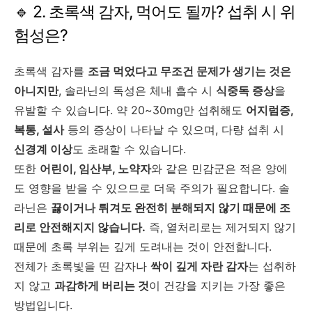
🔹 2. 초록색 감자, 먹어도 될까? 섭취 시 위
험성은?
초록색 감자를
조금 먹었다고 무조건 문제가 생기는 것은
아니지만
, 솔라닌의 독성은 체내 흡수 시
식중독 증상
을
유발할 수 있습니다. 약 20~30mg만 섭취해도
어지럼증,
복통, 설사
등의 증상이 나타날 수 있으며, 다량 섭취 시
신경계 이상
도 초래할 수 있습니다.
또한
어린이, 임산부, 노약자
와 같은 민감군은 적은 양에
도 영향을 받을 수 있으므로 더욱 주의가 필요합니다. 솔
라닌은
끓이거나 튀겨도 완전히 분해되지 않기 때문에 조
리로 안전해지지 않습니다.
즉, 열처리로는 제거되지 않기
때문에 초록 부위는 깊게 도려내는 것이 안전합니다.
전체가 초록빛을 띤 감자나
싹이 깊게 자란 감자
는 섭취하
지 않고
과감하게 버리는 것
이 건강을 지키는 가장 좋은
방법입니다.