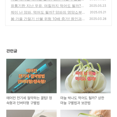
보관법
유통기한 지난 우유, 며칠까지 먹어도 될까?
(0)
2025.05.23
소비기한과 유통기한
싹이 난 양파, 먹어도 될까? 양파의 영양소부
(0)
2025.05.21
터 보관법까지
봄·가을 간절기 산불 위험 10배 증가! 원인과
(0)
2025.03.28
반드시 알아야 할 예방법
(0)
관련글
에어컨 전기세 절약하는 꿀팁! 정
마늘 싹나도 먹어도 될까? 상한
속형과 인버터형 구별법
마늘 구별법과 보관법